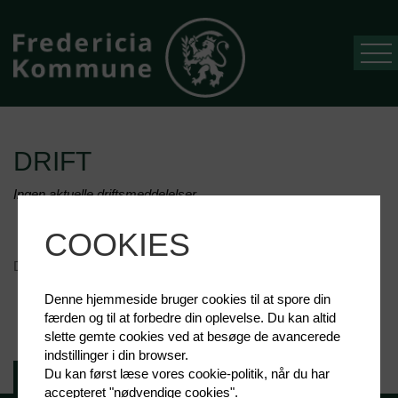
DRIFT
Forside
Ingen aktuelle driftsmeddelelser.
Mit affald
Sorteringsguide
COOKIES
Del siden:
Nyheder
TWITTER
FACEBOOK
LINKEDIN
EMAIL
Denne hjemmeside bruger cookies til at spore din
Drift
færden og til at forbedre din oplevelse. Du kan altid
slette gemte cookies ved at besøge de avancerede
Selvbetjening
indstillinger i din browser.
Du kan først læse vores cookie-politik, når du har
Kontakt os
Åbningstider
accepteret "nødvendige cookies".