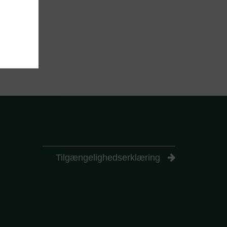
ies
ugbar
tion,
iden kan
nde
tet.
at
erne
Tilgængelighedserklæring
er.
rs af
brug-
orefter