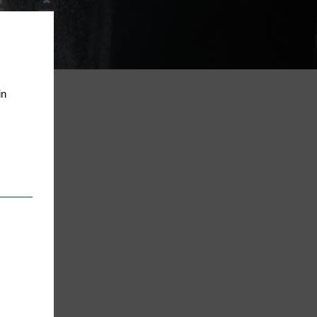
in
pter
eting