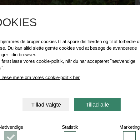
OOKIES
jemmeside bruger cookies til at spore din færden og til at forbedre d
lse. Du kan altid slette gemte cookies ved at besøge de avancerede
linger i din browser.
E OM VINTERVEJR
først læse vores cookie-politik, når du har accepteret "nødvendige
s".
 læse mere om vores cookie-politik her
dfordret af snefald, glatføre og manglende snerydning, at
Tillad valgte
Tillad alle
Nødvendige
Statistik
Marketing
Accepter
Accepter
Acce
Nødvendige
Statistik
Mark