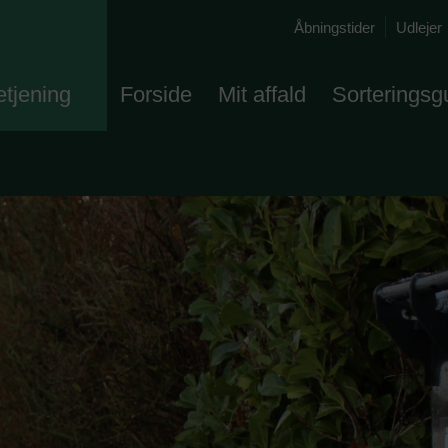
Åbningstider
Udlejer
etjening
Forside
Mit affald
Sorteringsg