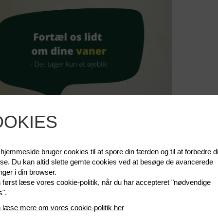
OOKIES
jemmeside bruger cookies til at spore din færden og til at forbedre d
lse. Du kan altid slette gemte cookies ved at besøge de avancerede
linger i din browser.
først læse vores cookie-politik, når du har accepteret "nødvendige
s".
 læse mere om vores cookie-politik her
 & Genbrug i Vejle og Redux i Kolding Kommune er gået