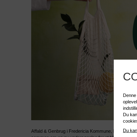
C
Denne h
opleve
indstil
Du kan 
cookie
Du kan
Affald & Genbrug i Fredericia Kommune, Ressourcer