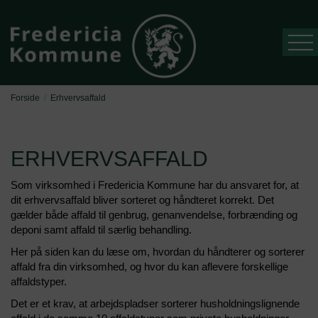
Forside
Erhvervsaffald
Forside
ERHVERVSAFFALD
Mit affald
Som virksomhed i Fredericia Kommune har du ansvaret for, at
Sorteringsguide
dit erhvervsaffald bliver sorteret og håndteret korrekt. Det
Nyheder
gælder både affald til genbrug, genanvendelse, forbrænding og
deponi samt affald til særlig behandling.
Drift
Her på siden kan du læse om, hvordan du håndterer og sorterer
affald fra din virksomhed, og hvor du kan aflevere forskellige
Selvbetjening
affaldstyper.
Det er et krav, at arbejdspladser sorterer husholdningslignende
Åbningstider