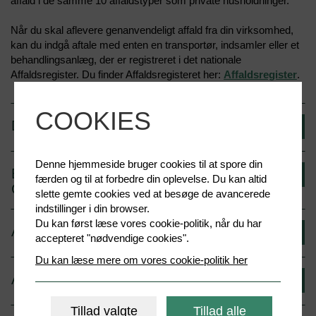
affald i de samme 10 affaldstyper som private husholdninger.
Udlejer
Når du skal aflevere genanvendeligt affald fra din virksomhed,
kan du indgå aftale med enten en transportør, indsamler eller et
Erhverv
behandlingsanlæg, der er registreret i det nationale
Affaldsregister. Du finder Affaldsregisteret her:
Affaldsregister
.
Skoler og dagtilbud
Kontakt os
COOKIES
DAGRENOVATION FRA ERHVERV
Denne hjemmeside bruger cookies til at spore din
ERHVERVSAFFALD TIL
færden og til at forbedre din oplevelse. Du kan altid
GENBRUGSPLADSEN
slette gemte cookies ved at besøge de avancerede
indstillinger i din browser.
Du kan først læse vores cookie-politik, når du har
AFFALD TIL FORBRÆNDING
accepteret "nødvendige cookies".
Du kan læse mere om vores cookie-politik her
AFFALD TIL DEPONI
Tillad valgte
Tillad alle